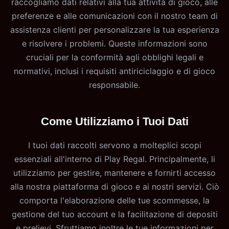
raccogliamo dati relativi alla tua attività di gioco, alle
preferenze e alle comunicazioni con il nostro team di
assistenza clienti per personalizzare la tua esperienza
e risolvere i problemi. Queste informazioni sono
cruciali per la conformità agli obblighi legali e
normativi, inclusi i requisiti antiriciclaggio e di gioco
responsabile.
Come Utilizziamo i Tuoi Dati
I tuoi dati raccolti servono a molteplici scopi
essenziali all'interno di Play Regal. Principalmente, li
utilizziamo per gestire, mantenere e fornirti accesso
alla nostra piattaforma di gioco e ai nostri servizi. Ciò
comporta l'elaborazione delle tue scommesse, la
gestione del tuo account e la facilitazione di depositi
e prelievi. Sfruttiamo inoltre le tue informazioni per