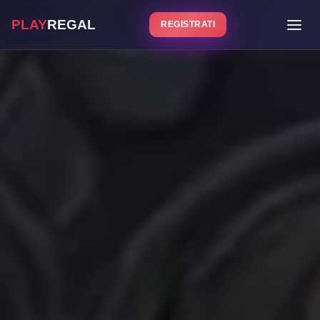
PLAY
REGAL
REGISTRATI