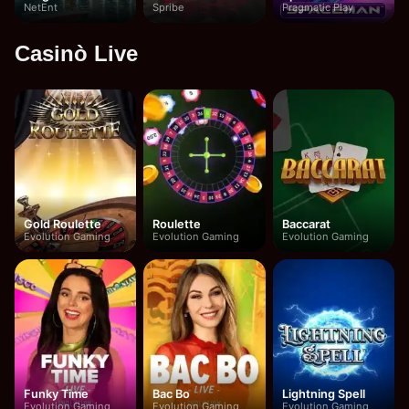
NetEnt
Spribe
Pragmatic Play
Casinò Live
Gold Roulette
Roulette
Baccarat
Evolution Gaming
Evolution Gaming
Evolution Gaming
Funky Time
Bac Bo
Lightning Spell
Evolution Gaming
Evolution Gaming
Evolution Gaming