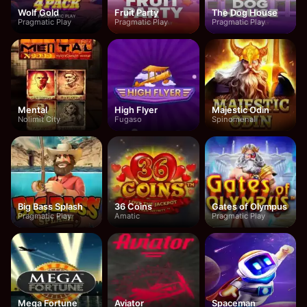
Wolf Gold
Fruit Party
The Dog House
Pragmatic Play
Pragmatic Play
Pragmatic Play
Mental
High Flyer
Majestic Odin
Nolimit City
Fugaso
Spinomenal
Big Bass Splash
36 Coins
Gates of Olympus
Pragmatic Play
Amatic
Pragmatic Play
Mega Fortune
Aviator
Spaceman