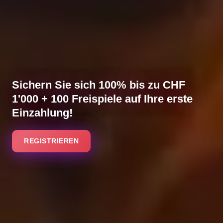
Sichern Sie sich 100% bis zu CHF
1'000 + 100 Freispiele auf Ihre erste
Einzahlung!
REGISTRIEREN