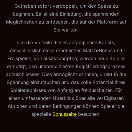
Guthaben sofort verdoppelt, um den Spass zu
beginnen. Es ist eine Einladung, die spannenden
Möglichkeiten zu entdecken, die auf der Plattform auf
Sie warten.
Um die Vorteile dieses anfänglichen Boosts,
einschliesslich eines erheblichen Match-Bonus und
Freispielen, voll auszuschöpfen, werden neue Spieler
ermutigt, den unkomplizierten Registrierungsprozess
abzuschliessen. Dies ermöglicht es Ihnen, direkt in die
Spannung einzutauchen und das volle Potenzial Ihres
Spielerlebnisses von Anfang an freizuschalten. Für
einen umfassenden Überblick über alle verfügbaren
Aktionen und deren Bedingungen können Spieler die
spezielle
Bonusseite
besuchen.