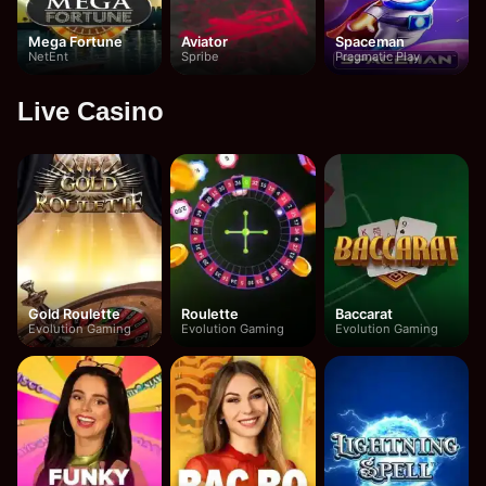
Mega Fortune
Aviator
Spaceman
NetEnt
Spribe
Pragmatic Play
Live Casino
Gold Roulette
Roulette
Baccarat
Evolution Gaming
Evolution Gaming
Evolution Gaming