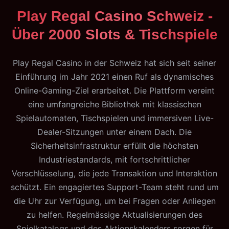
Play Regal Casino Schweiz -
Über 2000 Slots & Tischspiele
Play Regal Casino in der Schweiz hat sich seit seiner
Einführung im Jahr 2021 einen Ruf als dynamisches
Online-Gaming-Ziel erarbeitet. Die Plattform vereint
eine umfangreiche Bibliothek mit klassischen
Spielautomaten, Tischspielen und immersiven Live-
Dealer-Sitzungen unter einem Dach. Die
Sicherheitsinfrastruktur erfüllt die höchsten
Industriestandards, mit fortschrittlicher
Verschlüsselung, die jede Transaktion und Interaktion
schützt. Ein engagiertes Support-Team steht rund um
die Uhr zur Verfügung, um bei Fragen oder Anliegen
zu helfen. Regelmässige Aktualisierungen des
Spielkatalogs und des Aktionskalenders sorgen für