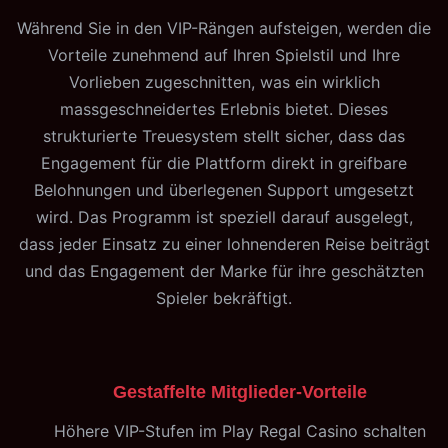
Während Sie in den VIP-Rängen aufsteigen, werden die
Vorteile zunehmend auf Ihren Spielstil und Ihre
Vorlieben zugeschnitten, was ein wirklich
massgeschneidertes Erlebnis bietet. Dieses
strukturierte Treuesystem stellt sicher, dass das
Engagement für die Plattform direkt in greifbare
Belohnungen und überlegenen Support umgesetzt
wird. Das Programm ist speziell darauf ausgelegt,
dass jeder Einsatz zu einer lohnenderen Reise beiträgt
und das Engagement der Marke für ihre geschätzten
Spieler bekräftigt.
Gestaffelte Mitglieder-Vorteile
Höhere VIP-Stufen im Play Regal Casino schalten