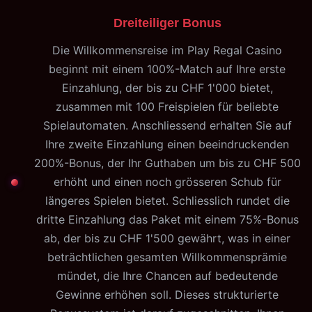
Dreiteiliger Bonus
Die Willkommensreise im Play Regal Casino
beginnt mit einem 100%-Match auf Ihre erste
Einzahlung, der bis zu CHF 1'000 bietet,
zusammen mit 100 Freispielen für beliebte
Spielautomaten. Anschliessend erhalten Sie auf
Ihre zweite Einzahlung einen beeindruckenden
200%-Bonus, der Ihr Guthaben um bis zu CHF 500
erhöht und einen noch grösseren Schub für
längeres Spielen bietet. Schliesslich rundet die
dritte Einzahlung das Paket mit einem 75%-Bonus
ab, der bis zu CHF 1'500 gewährt, was in einer
beträchtlichen gesamten Willkommensprämie
mündet, die Ihre Chancen auf bedeutende
Gewinne erhöhen soll. Dieses strukturierte