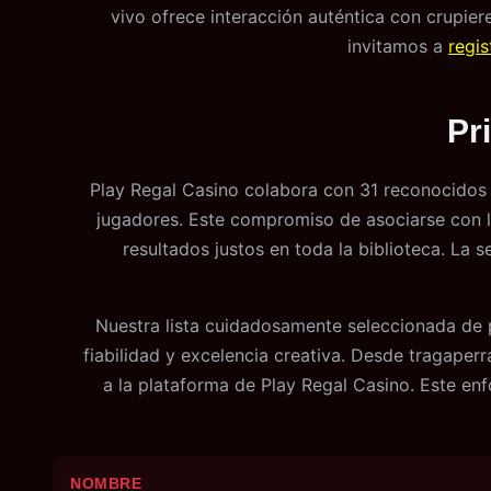
vivo ofrece interacción auténtica con crupier
invitamos a
regis
Pr
Play Regal Casino colabora con 31 reconocidos 
jugadores. Este compromiso de asociarse con lí
resultados justos en toda la biblioteca. La 
Nuestra lista cuidadosamente seleccionada de 
fiabilidad y excelencia creativa. Desde tragaperr
a la plataforma de Play Regal Casino. Este en
NOMBRE