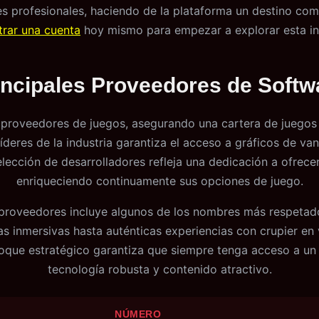
es profesionales, haciendo de la plataforma un destino comp
trar una cuenta
hoy mismo para empezar a explorar esta inc
incipales Proveedores de Softw
proveedores de juegos, asegurando una cartera de juegos 
deres de la industria garantiza el acceso a gráficos de van
selección de desarrolladores refleja una dedicación a ofrece
enriqueciendo continuamente sus opciones de juego.
proveedores incluye algunos de los nombres más respetados
as inmersivas hasta auténticas experiencias con crupier en
foque estratégico garantiza que siempre tenga acceso a un
tecnología robusta y contenido atractivo.
NÚMERO