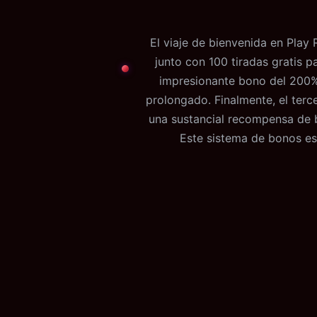
El viaje de bienvenida en Play
junto con 100 tiradas gratis 
impresionante bono del 200%
prolongado. Finalmente, el ter
una sustancial recompensa de b
Este sistema de bonos est