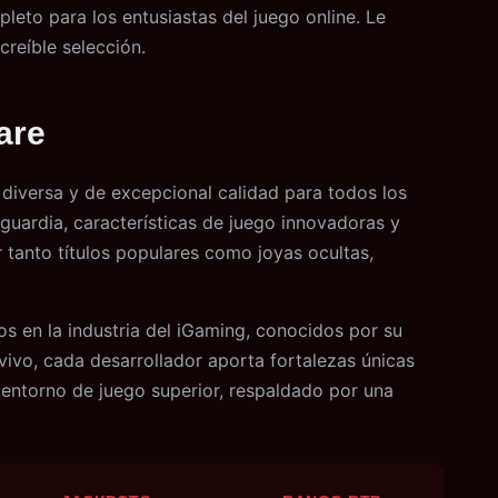
leto para los entusiastas del juego online. Le
reíble selección.
are
diversa y de excepcional calidad para todos los
guardia, características de juego innovadoras y
r tanto títulos populares como joyas ocultas,
 en la industria del iGaming, conocidos por su
 vivo, cada desarrollador aporta fortalezas únicas
 entorno de juego superior, respaldado por una