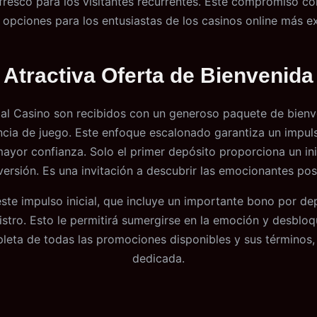
resco para los visitantes recurrentes. Este compromiso con 
 opciones para los entusiastas de los casinos online más ex
Atractiva Oferta de Bienvenida
l Casino son recibidos con un generoso paquete de bienve
cia de juego. Este enfoque escalonado garantiza un impuls
mayor confianza. Solo el primer depósito proporciona un in
versión. Es una invitación a descubrir las emocionantes pos
te impulso inicial, que incluye un importante bono por dep
istro. Esto le permitirá sumergirse en la emoción y desbloq
pleta de todas las promociones disponibles y sus términos,
dedicada.