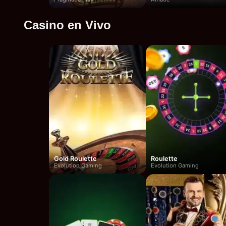
Casino en Vivo
Gold Roulette
Roulette
Evolution Gaming
Evolution Gaming