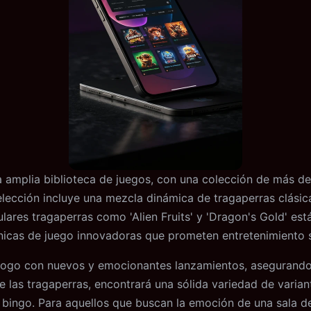
 amplia biblioteca de juegos, con una colección de más de 
elección incluye una mezcla dinámica de tragaperras clási
lares tragaperras como 'Alien Fruits' y 'Dragon's Gold' es
icas de juego innovadoras que prometen entretenimiento si
logo con nuevos y emocionantes lanzamientos, asegurando
e las tragaperras, encontrará una sólida variedad de variant
bingo. Para aquellos que buscan la emoción de una sala de