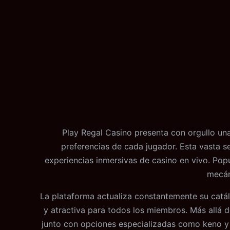
Play Regal Casino presenta con orgullo una
preferencias de cada jugador. Esta vasta s
experiencias inmersivas de casino en vivo. Popu
mecán
La plataforma actualiza constantemente su catá
y atractiva para todos los miembros. Más allá d
junto con opciones especializadas como keno y 