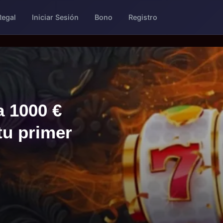
Regal
Iniciar Sesión
Bono
Registro
a 1000 €
tu primer