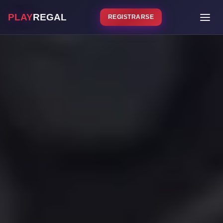
PLAY
REGAL
REGISTRARSE