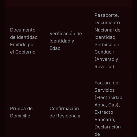
Pasaporte,
Documento
E
Documento
Nacional de
Verificación de
f
de Identidad
Identidad,
Identidad y
r
Emitido por
Permiso de
Edad
(
el Gobierno
Conducir
P
(Anverso y
Reverso)
Factura de
Servicios
C
(Electricidad,
l
Agua, Gas),
Prueba de
Confirmación
m
Extracto
Domicilio
de Residencia
e
Bancario,
d
Declaración
r
de