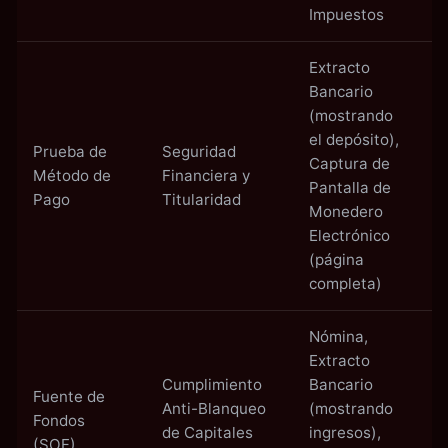
Impuestos
Extracto
I
Bancario
c
(mostrando
s
el depósito),
Prueba de
Seguridad
r
Captura de
Método de
Financiera y
(
Pantalla de
Pago
Titularidad
d
Monedero
c
Electrónico
n
(página
t
completa)
Nómina,
Extracto
D
Cumplimiento
Bancario
of
Fuente de
Anti-Blanqueo
(mostrando
d
Fondos
de Capitales
ingresos),
c
(SOF)