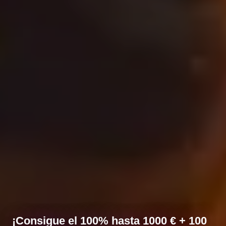
¡Consigue el 100% hasta 1000 € + 100